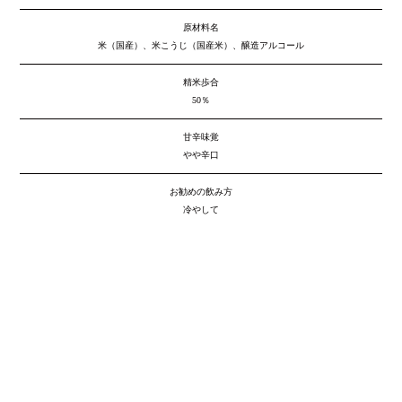
原材料名
米（国産）、米こうじ（国産米）、醸造アルコール
精米歩合
50％
甘辛味覚
やや辛口
お勧めの飲み方
冷やして
越後桜酒造株式会社